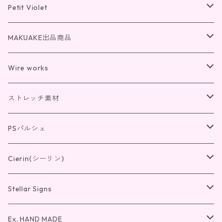
Petit Violet
チェーン(K18)
MAKUAKE出品商品
チェーン(K10)
光の桜
Wire works
リング
リング
光のクローバー
リング
ストレッチ素材
ペンダント
リング
ペンダント
紫の錬金術
ペンダント
リング
PSパルシェ
ピアス・イヤリング
ペンダント
リング
ピアス・イヤリング
IV4
ピアス・イヤリング
ペンダント
リング
Cierin(シーリン)
ピアス・イヤリング
ペンダント
リング
ピアス・イヤリング
ペンダント
リング
Stellar Signs
ピアス・イヤリング
ペンダント
バングル
ピアス・イヤリング
ペンダント
リング
Ex. HAND MADE