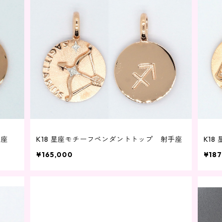
蠍座
K18 星座モチーフペンダントトップ 射手座
K1
¥165,000
¥187