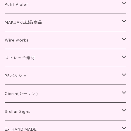
Petit Violet
チェーン(K18)
MAKUAKE出品商品
チェーン(K10)
光の桜
Wire works
リング
リング
光のクローバー
リング
ストレッチ素材
ペンダント
リング
ペンダント
紫の錬金術
ペンダント
リング
PSパルシェ
ピアス・イヤリング
ペンダント
リング
ピアス・イヤリング
IV4
ピアス・イヤリング
ペンダント
リング
Cierin(シーリン)
ピアス・イヤリング
ペンダント
リング
ピアス・イヤリング
ペンダント
リング
Stellar Signs
ピアス・イヤリング
ペンダント
バングル
ピアス・イヤリング
ペンダント
リング
Ex. HAND MADE