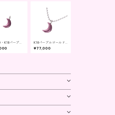
00・K18パープル
K18パープルゴールド
ド ペンダント
三日月ペンダントK18
,000
¥77,000
チャーム兼用 三
ネックレス