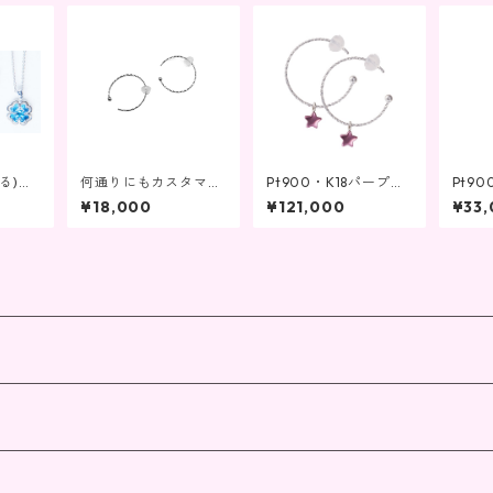
る)
何通りにもカスタマイ
Pt900・K18パープル
Pt9
ー」ペ
ズ可能！K10 ホワイト
ゴールドチャーム星 K1
ゴール
¥18,000
¥121,000
¥33
レス
ゴールドフープビアス
8ホワイトゴールドピ
ピアス
アス
日月