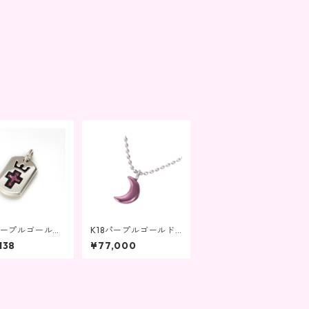
 パープルゴールド
K18パープルゴールド
リー ドッグタイ
三日月ペンダントK18
138
¥77,000
ンダント
ネックレス