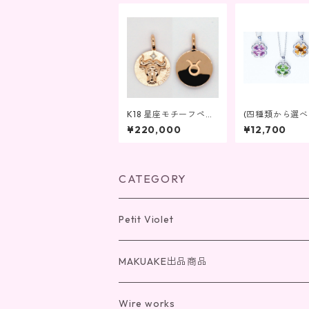
K18 星座モチーフペン
(四種類から選べ
ダントトップ 牡牛座
「光のクローバ
¥220,000
¥12,700
ンダントネック
CATEGORY
Petit Violet
チェーン(K18)
MAKUAKE出品商品
チェーン(K10)
光の桜
Wire works