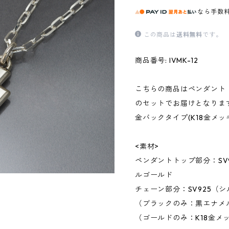
なら
手数
この商品は
送料無料
です。
商品番号: IVMK-12
こちらの商品はペンダント
のセットでお届けとなりま
金バックタイプ(K18金メ
<素材>
ペンダントトップ部分：SV9
ルゴールド
チェーン部分：SV925（シ
（ブラックのみ：黒エナメ
（ゴールドのみ：K18金メ