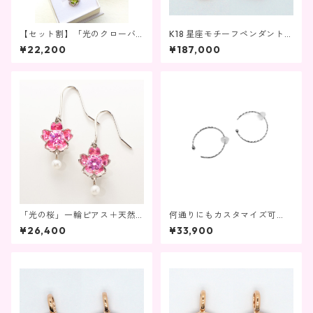
【セット割】「光のクローバ
K18 星座モチーフペンダントト
ー」ペンダントネックレス、
ップ 蠍座
¥22,200
¥187,000
イヤーカフセット
「光の桜」一輪ピアス＋天然
何通りにもカスタマイズ可
淡水パール
能！K18 ホワイトゴールドフー
¥26,400
¥33,900
プビアス