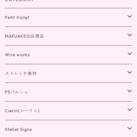
Petit Violet
チェーン(K18)
MAKUAKE出品商品
チェーン(K10)
光の桜
Wire works
リング
リング
光のクローバー
リング
ストレッチ素材
ペンダント
リング
ペンダント
紫の錬金術
ペンダント
リング
PSパルシェ
ピアス・イヤリング
ペンダント
リング
ピアス・イヤリング
IV4
ピアス・イヤリング
ペンダント
リング
Cierin(シーリン)
ピアス・イヤリング
ペンダント
リング
ピアス・イヤリング
ペンダント
リング
Stellar Signs