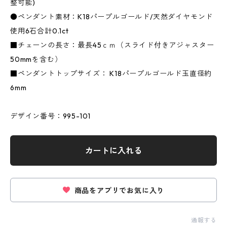
整可能)
●ペンダント素材：K18パープルゴールド/天然ダイヤモンド
使用6石合計0.1ct
■チェーンの長さ：最長45ｃｍ（スライド付きアジャスター
50mmを含む）
■ペンダントトップサイズ： K18パープルゴールド玉直径約
6mm
デザイン番号：995-101
カートに入れる
商品をアプリでお気に入り
通報する