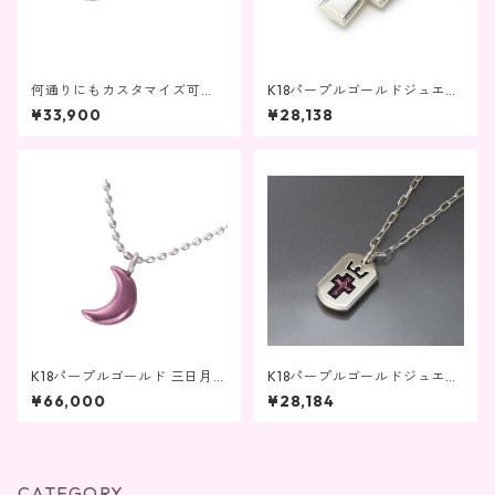
何通りにもカスタマイズ可
K18パープルゴールドジュエリ
能！K18 ホワイトゴールドフー
ー クロスタイプペンダントネ
¥33,900
¥28,138
プビアス
ックレス
K18パープルゴールド 三日月ペ
K18パープルゴールドジュエリ
ンダントK10ネックレス
ー プレートペンダントネック
¥66,000
¥28,184
レス
CATEGORY