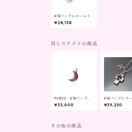
K18パープルゴールド
ジュエリー クロスタイ
¥28,138
プペンダントネックレ
ス
同じカテゴリの商品
Pt900・K18パープル
K18パープルゴ
ゴールド ペンダント
ジュエリー ク
¥33,000
¥39,250
ピアスチャーム兼用 三
プチャーム付き
日月
レス 金バック
その他の商品