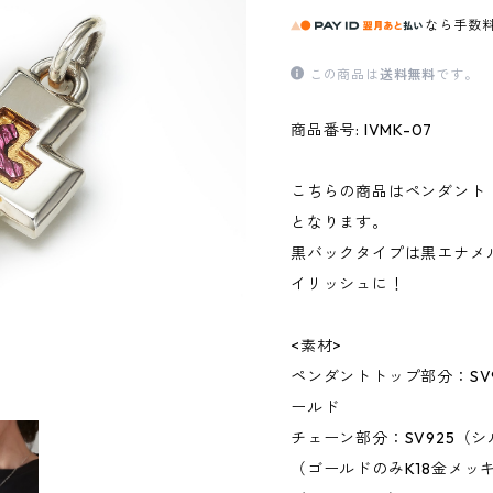
なら
手数
この商品は
送料無料
です。
商品番号: IVMK-07
こちらの商品はペンダント
となります。
黒バックタイプは黒エナメ
イリッシュに！
<素材>
ペンダントトップ部分：SV9
ールド
チェーン部分：SV925（シ
（ゴールドのみK18金メッ