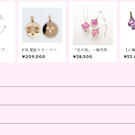
パープル
K18 星座モチーフペン
「光の桜」一輪天然パ
【４種
星 K1
ダントトップ 牡羊座
ール付きペンダントネ
8パー
¥209,000
¥38,500
¥33
ルドピ
ックレスピアスセット
ンダ