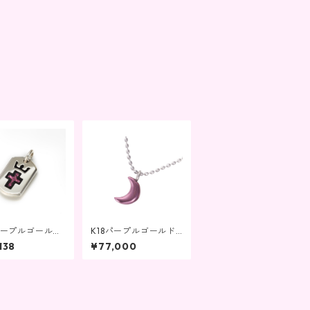
 パープルゴールド
K18パープルゴールド
リー ドッグタイ
三日月ペンダントK18
138
¥77,000
ンダント
ネックレス