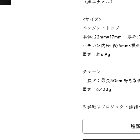
（黒エナメル）
<サイズ>
ペンダントトップ
本体: 22mm×17mm 厚み: 
バチカン内径: 縦:6mm×横:
重さ：約6.9g
チェーン
長さ：最長50cm 好き
重さ：6.433g
※詳細はプロジェクト詳細
種