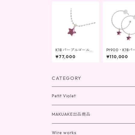
K18 パープルゴールド
Pt900・K18
星ペンダントK18ネッ
ゴールドチャーム
¥77,000
¥110,000
クレス
0ホワイトゴー
アス
CATEGORY
Petit Violet
チェーン(K18)
MAKUAKE出品商品
チェーン(K10)
光の桜
Wire works